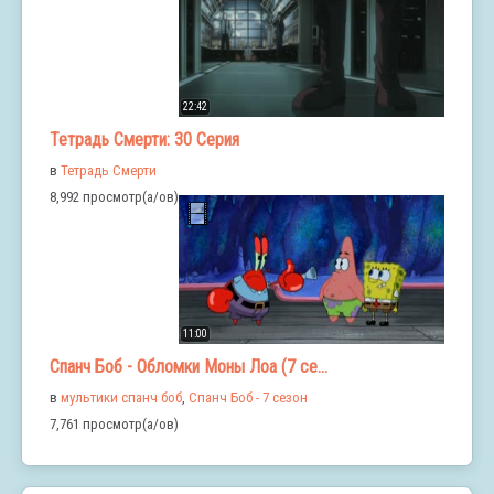
22:42
Тетрадь Смерти: 30 Серия
в
Тетрадь Смерти
8,992 просмотр(а/ов)
11:00
Спанч Боб - Обломки Моны Лоа (7 се...
в
мультики спанч боб
,
Спанч Боб - 7 сезон
7,761 просмотр(а/ов)