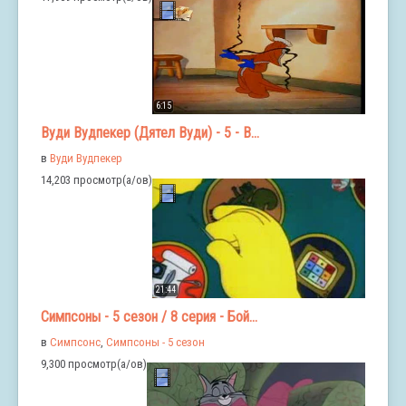
6:15
Вуди Вудпекер (Дятел Вуди) - 5 - В...
в
Вуди Вудпекер
14,203 просмотр(а/ов)
21:44
Симпсоны - 5 сезон / 8 серия - Бой...
в
Симпсонс
,
Симпсоны - 5 сезон
9,300 просмотр(а/ов)