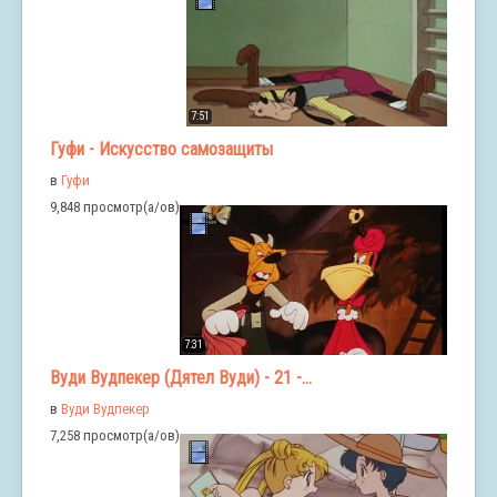
7:51
Гуфи - Искусство самозащиты
в
Гуфи
9,848 просмотр(а/ов)
7:31
Вуди Вудпекер (Дятел Вуди) - 21 -...
в
Вуди Вудпекер
7,258 просмотр(а/ов)