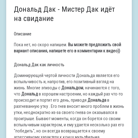
Дональд Дак - Мистер Дак идёт
на свидание
Описание
Пока нет, но скоро напишем.
Вы можете предложить свой
вариант описания, напишете его в комментарии к видео))
Дональд Дак как личность
Доминирующей чертой личности Дональда является его
вспыльчивость и, напротив, его позитивный взгляд на
жизнь. Многие эпизоды с
Дональдом
, начинаются с того,
что
Дональд
в хорошем настроении, но каждый раз что-то
происходит и портит его день, приводя
Дональда
в
разгневанную утку . Его гнев вносит много проблем в жизнь
утки, неоднократно из-за своего гнева он оказывался в
проигрыше. Бывают моменты, когда он борется со своим
вспыльчивым характером, и ему удается несколько раз его
"победить", но он всегда возвращается к своему
агрессивному характеру к концу мультфильма.