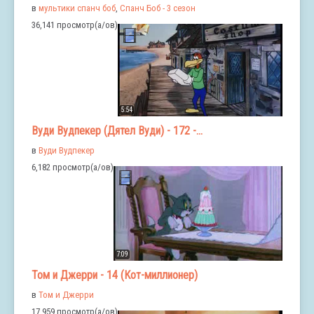
в
мультики спанч боб
,
Спанч Боб - 3 сезон
36,141 просмотр(а/ов)
5:54
Вуди Вудпекер (Дятел Вуди) - 172 -...
в
Вуди Вудпекер
6,182 просмотр(а/ов)
7:09
Том и Джерри - 14 (Кот-миллионер)
в
Том и Джерри
17,959 просмотр(а/ов)