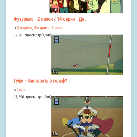
21:43
Футурама - 2 сезон / 14 серия - Де...
в
Футурама
,
Футурама - 2 сезон
12,961 просмотр(а/ов)
7:43
Гуфи - Как играть в гольф?
в
Гуфи
11,296 просмотр(а/ов)
7:20