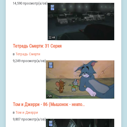
14,590 просмотр(а/ов)
22:44
Тетрадь Смерти: 31 Серия
в
Тетрадь Смерти
9,249 просмотр(а/ов)
7:20
Том и Джерри - 86 (Мышонок - неапо...
в
Том и Джерри
9,807 просмотр(а/ов)