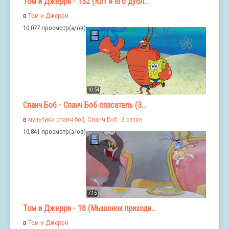
Том и Джерри - 152 (Кот и его дубл...
в
Том и Джерри
10,077 просмотр(а/ов)
10:54
Спанч Боб - Спанч Боб спасатель (3...
в
мультики спанч боб
,
Спанч Боб - 3 сезон
10,841 просмотр(а/ов)
7:15
Том и Джерри - 18 (Мышонок приходи...
в
Том и Джерри