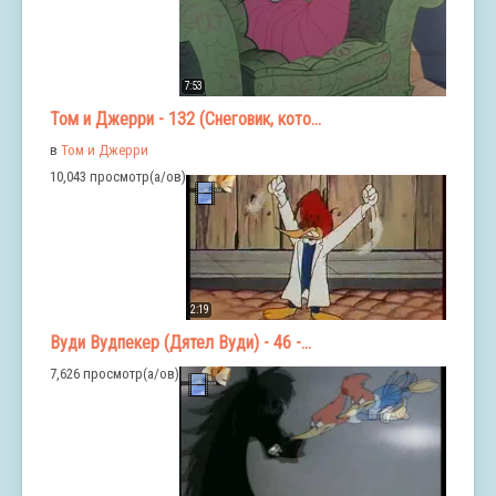
7:53
Том и Джерри - 132 (Снеговик, кото...
в
Том и Джерри
10,043 просмотр(а/ов)
2:19
Вуди Вудпекер (Дятел Вуди) - 46 -...
7,626 просмотр(а/ов)