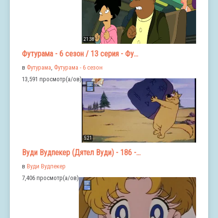
21:38
Футурама - 6 сезон / 13 серия - Фу...
в
Футурама
,
Футурама - 6 сезон
13,591 просмотр(а/ов)
5:21
Вуди Вудпекер (Дятел Вуди) - 186 -...
в
Вуди Вудпекер
7,406 просмотр(а/ов)