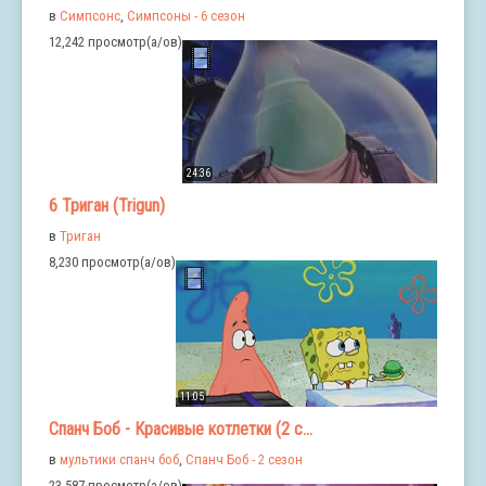
в
Симпсонс
,
Симпсоны - 6 сезон
12,242 просмотр(а/ов)
24:36
6 Триган (Trigun)
в
Триган
8,230 просмотр(а/ов)
11:05
Спанч Боб - Красивые котлетки (2 с...
в
мультики спанч боб
,
Спанч Боб - 2 сезон
23,587 просмотр(а/ов)