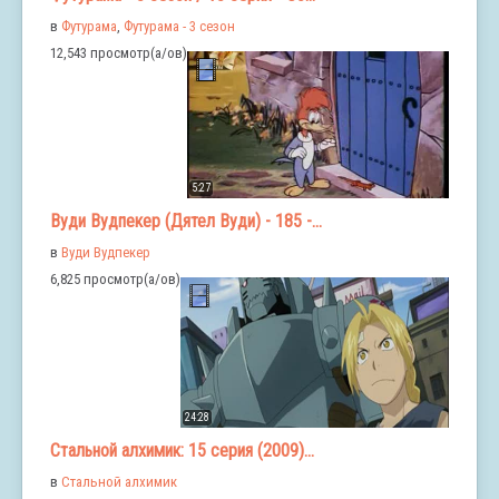
в
Футурама
,
Футурама - 3 сезон
12,543 просмотр(а/ов)
5:27
Вуди Вудпекер (Дятел Вуди) - 185 -...
в
Вуди Вудпекер
6,825 просмотр(а/ов)
24:28
Стальной алхимик: 15 серия (2009)...
в
Стальной алхимик