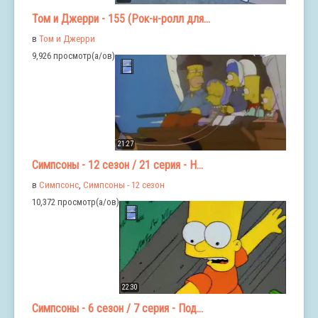
Том и Джерри - 155 (Рок-н-ролл для...
в
Том и Джерри
9,926 просмотр(а/ов)
21:27
Симпсоны - 12 сезон / 21 серия - Н...
в
Симпсонс
,
Симпсоны - 12 сезон
10,372 просмотр(а/ов)
22:30
Симпсоны - 6 сезон / 7 серия - Под...