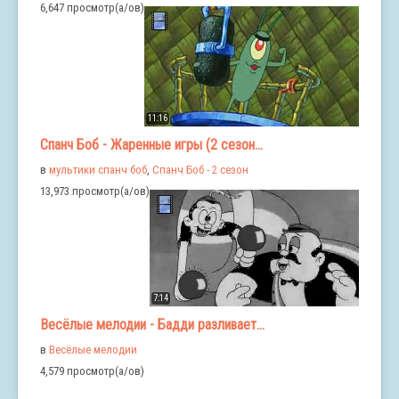
6,647 просмотр(а/ов)
11:16
Спанч Боб - Жаренные игры (2 сезон...
в
мультики спанч боб
,
Спанч Боб - 2 сезон
13,973 просмотр(а/ов)
7:14
Весёлые мелодии - Бадди разливает...
в
Весёлые мелодии
4,579 просмотр(а/ов)