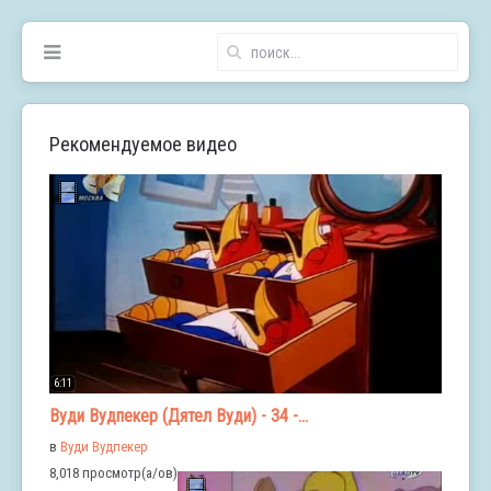
Рекомендуемое видео
6:11
Вуди Вудпекер (Дятел Вуди) - 34 -...
в
Вуди Вудпекер
8,018 просмотр(а/ов)