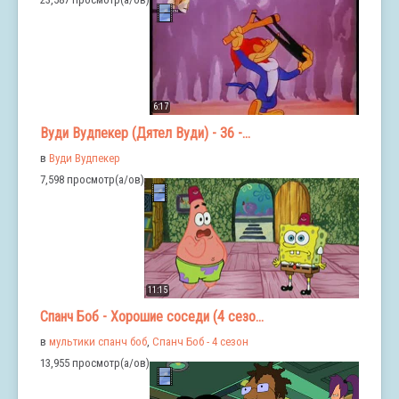
6:17
Вуди Вудпекер (Дятел Вуди) - 36 -...
в
Вуди Вудпекер
7,598 просмотр(а/ов)
11:15
Спанч Боб - Хорошие соседи (4 сезо...
в
мультики спанч боб
,
Спанч Боб - 4 сезон
13,955 просмотр(а/ов)