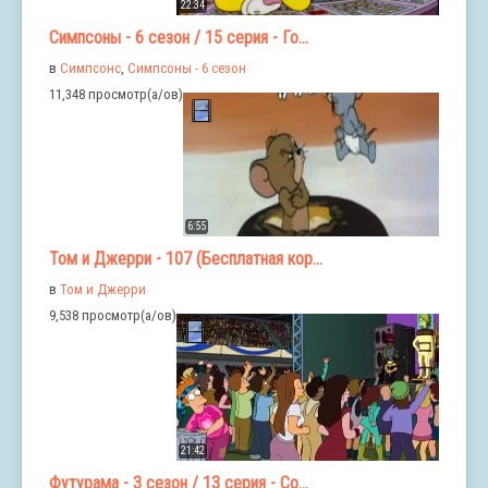
22:34
Симпсоны - 6 сезон / 15 серия - Го...
в
Симпсонс
,
Симпсоны - 6 сезон
11,348 просмотр(а/ов)
6:55
Том и Джерри - 107 (Бесплатная кор...
в
Том и Джерри
9,538 просмотр(а/ов)
21:42
Футурама - 3 сезон / 13 серия - Со...