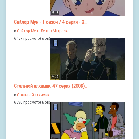
23:18
Сейлор Мун - 1 сезон / 4 серия - Х...
в
Сейлор Мун - Луна в Матроске
6,477 просмотр(а/ов)
24:29
Стальной алхимик: 47 серия (2009)...
в
Стальной алхимик
6,780 просмотр(а/ов)