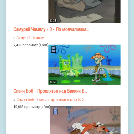
23:21
Самурай Чамплу - 3 - По молчаливом...
в
Самурай Чамплу
7,431 просмотр(а/ов)
10:56
Спанч Боб - Проклятье над Бикини Б...
в
Спанч Боб - 7 сезон
,
мультики спанч боб
10,665 просмотр(а/ов)