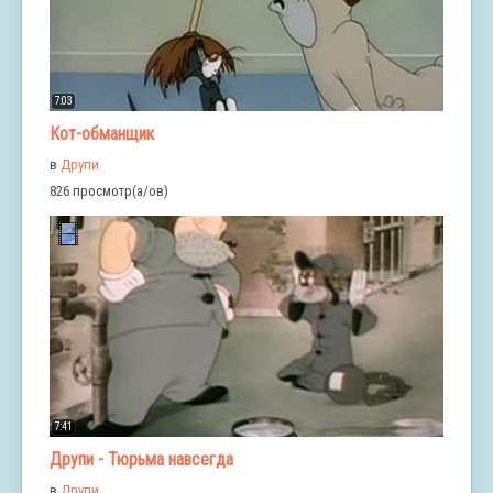
7:03
Кот-обманщик
в
Друпи
826 просмотр(а/ов)
7:41
Друпи - Тюрьма навсегда
в
Друпи