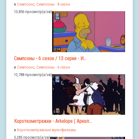
в
Симпсонс
,
Симпсоны - 8 сезон
13,856 просмотр(а/ов)
22:34
Симпсоны - 6 сезон / 13 серия - И...
в
Симпсонс
,
Симпсоны - 6 сезон
12,788 просмотр(а/ов)
5:10
Короткометражки - Arkelope ( Аркел...
в
Короткометражные мультфильмы
5,285 просмотр(а/ов)