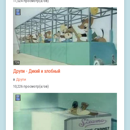
11,024 просмотр(а/ов)
7:36
Друпи - Дикий и злобный
в
Друпи
10,226 просмотр(а/ов)