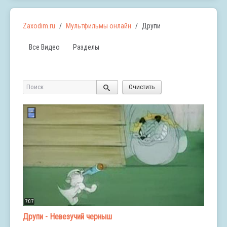
Zaxodim.ru
Мультфильмы онлайн
Друпи
Все Видео
Разделы
Поиск
Очистить
7:07
Друпи - Невезучий черныш