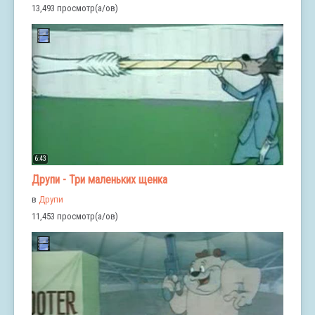
13,493 просмотр(а/ов)
6:43
Друпи - Три маленьких щенка
в
Друпи
11,453 просмотр(а/ов)