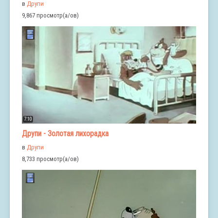
в
Друпи
9,867 просмотр(а/ов)
7:10
Друпи - Золотая лихорадка
в
Друпи
8,733 просмотр(а/ов)