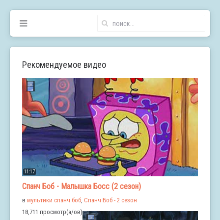
Рекомендуемое видео
11:17
Спанч Боб - Малышка Босс (2 сезон)
в
мультики спанч боб
,
Спанч Боб - 2 сезон
18,711 просмотр(а/ов)