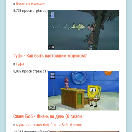
в
Весёлые мелодии
8,753 просмотр(а/ов)
7:08
Гуфи - Как быть настоящим моряком?
в
Гуфи
8,089 просмотр(а/ов)
10:29
Спанч Боб - Жизнь на день (6 сезон...
в
мультики спанч боб
,
Спанч Боб - 6 сезон
14,014 просмотр(а/ов)