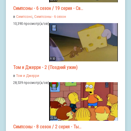
Симпсоны - 6 сезон / 19 серия - Св...
в
Симпсонс
,
Симпсоны - 6 сезон
10,390 просмотр(а/ов)
8:50
Том и Джерри - 2 (Поздний ужин)
в
Том и Джерри
28,539 просмотр(а/ов)
22:54
Симпсоны - 8 сезон / 2 серия - Ты...