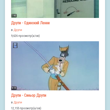
7:43
Друпи - Одинокий Ленни
в
Друпи
9,626 просмотр(а/ов)
8:19
Друпи - Синьор Друпи
в
Друпи
12,155 просмотр(а/ов)