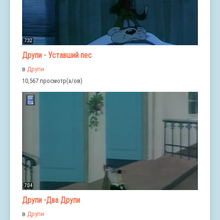
7:32
Друпи - Уставший пес
в
Друпи
10,567 просмотр(а/ов)
7:04
Друпи -Два Друпи
в
Друпи