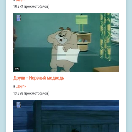
10,373 просмотр(а/ов)
7:21
Друпи - Нервный медведь
в
Друпи
13,398 просмотр(а/ов)