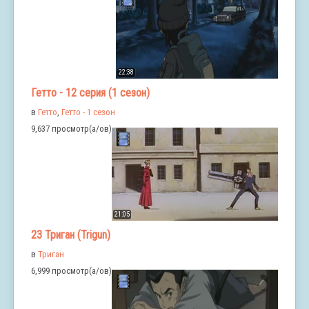
22:38
Гетто - 12 серия (1 сезон)
в
Гетто
,
Гетто - 1 сезон
9,637 просмотр(а/ов)
21:05
23 Триган (Trigun)
в
Триган
6,999 просмотр(а/ов)