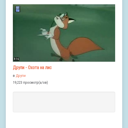
8:16
Друпи - Охота на лис
в
Друпи
19,223 просмотр(а/ов)