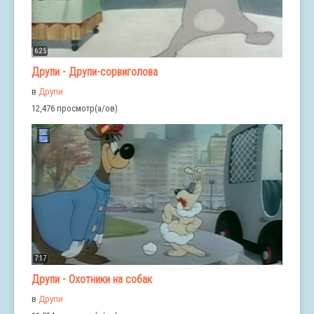
6:25
Друпи - Друпи-сорвиголова
в
Друпи
12,476 просмотр(а/ов)
7:17
Друпи - Охотники на собак
в
Друпи