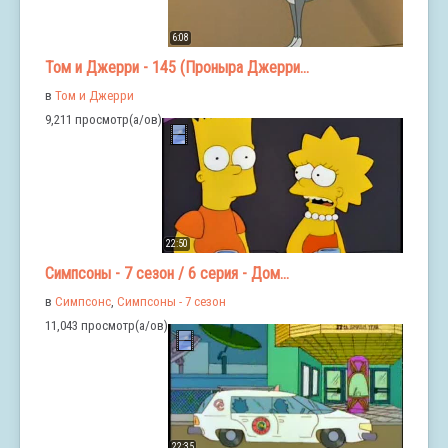
6:08
Том и Джерри - 145 (Проныра Джерри...
в
Том и Джерри
9,211 просмотр(а/ов)
22:50
Симпсоны - 7 сезон / 6 серия - Дом...
в
Симпсонс
,
Симпсоны - 7 сезон
11,043 просмотр(а/ов)
22:35