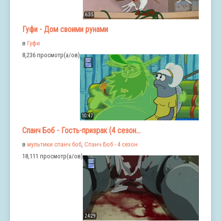
6:35
Гуфи - Дом своими рунами
в
Гуфи
8,236 просмотр(а/ов)
10:47
Спанч Боб - Гость-призрак (4 сезон...
в
мультики спанч боб
,
Спанч Боб - 4 сезон
18,111 просмотр(а/ов)
24:29