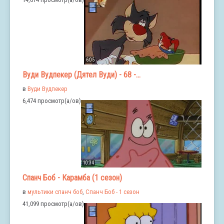
6:05
Вуди Вудпекер (Дятел Вуди) - 68 -...
в
Вуди Вудпекер
6,474 просмотр(а/ов)
10:34
Спанч Боб - Карамба (1 сезон)
в
мультики спанч боб
,
Спанч Боб - 1 сезон
41,099 просмотр(а/ов)