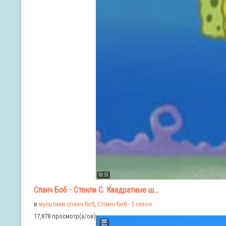
10:51
Спанч Боб - Стенли С. Квадратные ш...
в
мультики спанч боб
,
Спанч Боб - 5 сезон
17,878 просмотр(а/ов)