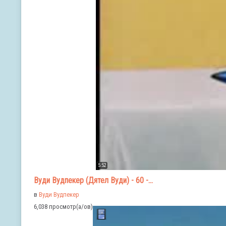
5:52
Вуди Вудпекер (Дятел Вуди) - 60 -...
в
Вуди Вудпекер
6,038 просмотр(а/ов)