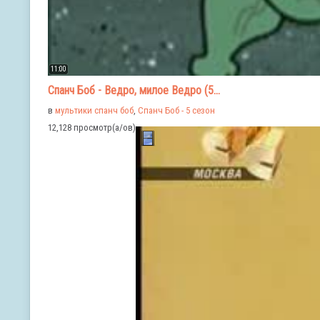
11:00
Спанч Боб - Ведро, милое Ведро (5...
в
мультики спанч боб
,
Спанч Боб - 5 сезон
12,128 просмотр(а/ов)