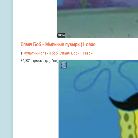
10:34
Спанч Боб - Мыльные пузыри (1 сезо...
в
мультики спанч боб
,
Спанч Боб - 1 сезон
34,831 просмотр(а/ов)