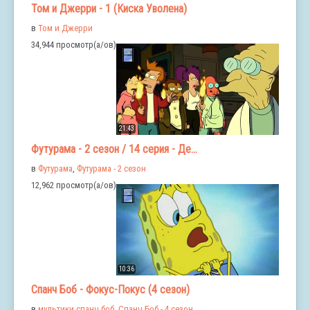
Том и Джерри - 1 (Киска Уволена)
в
Том и Джерри
34,944 просмотр(а/ов)
21:43
Футурама - 2 сезон / 14 серия - Де...
в
Футурама
,
Футурама - 2 сезон
12,962 просмотр(а/ов)
10:36
Спанч Боб - Фокус-Покус (4 сезон)
в
мультики спанч боб
,
Спанч Боб - 4 сезон