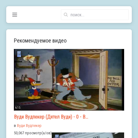
Рекомендуемое видео
6:15
Вуди Вудпекер (Дятел Вуди) - 0 - В...
в
Вуди Вудпекер
50,067 просмотр(а/ов)