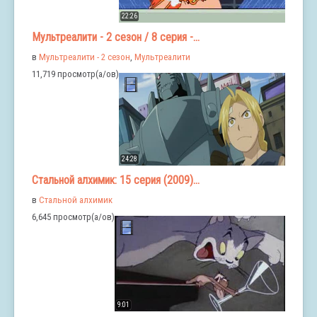
22:26
Мультреалити - 2 сезон / 8 серия -...
в
Мультреалити - 2 сезон
,
Мультреалити
11,719 просмотр(а/ов)
24:28
Стальной алхимик: 15 серия (2009)...
в
Стальной алхимик
6,645 просмотр(а/ов)
9:01