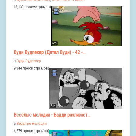
13,133 просмотр(а/ов)
6:29
Вуди Вудпекер (Дятел Вуди) - 42 -...
в
Вуди Вудпекер
9,344 просмотр(а/ов)
7:14
Весёлые мелодии - Бадди разливает...
в
Весёлые мелодии
4,579 просмотр(а/ов)