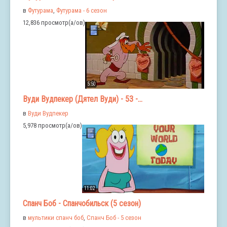
в
Футурама
,
Футурама - 6 сезон
12,836 просмотр(а/ов)
5:50
Вуди Вудпекер (Дятел Вуди) - 53 -...
в
Вуди Вудпекер
5,978 просмотр(а/ов)
11:02
Спанч Боб - Спанчобильск (5 сезон)
в
мультики спанч боб
,
Спанч Боб - 5 сезон