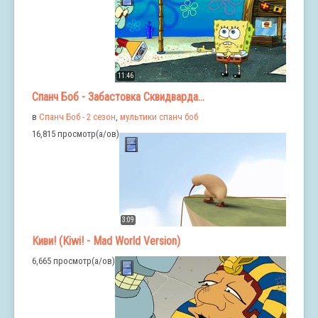
11:46
Спанч Боб - Забастовка Сквидварда...
в
Спанч Боб - 2 сезон
,
мультики спанч боб
16,815 просмотр(а/ов)
3:09
Киви! (Kiwi! - Mad World Version)
6,665 просмотр(а/ов)