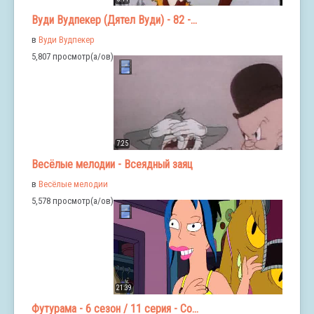
Вуди Вудпекер (Дятел Вуди) - 82 -...
в
Вуди Вудпекер
5,807 просмотр(а/ов)
7:25
Весёлые мелодии - Всеядный заяц
в
Весёлые мелодии
5,578 просмотр(а/ов)
21:39
Футурама - 6 сезон / 11 серия - Со...