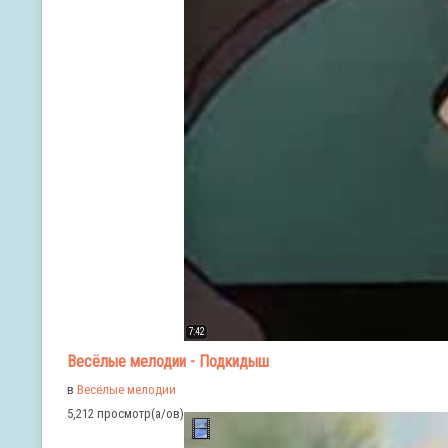
7:42
Весёлые мелодии - Подкидыш
в
Весёлые мелодии
5,212 просмотр(а/ов)