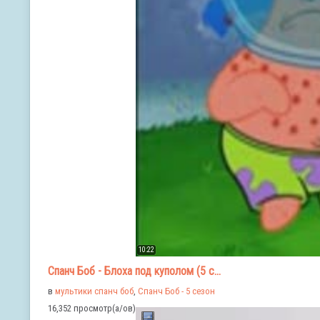
10:22
Спанч Боб - Блоха под куполом (5 с...
в
мультики спанч боб
,
Спанч Боб - 5 сезон
16,352 просмотр(а/ов)