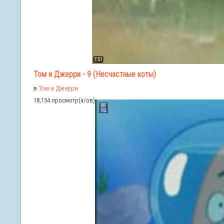
7:51
Том и Джерри - 9 (Несчастные коты)
в
Том и Джерри
18,154 просмотр(а/ов)