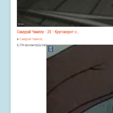
23:24
Самурай Чамплу - 25 - Круговорот с...
в
Самурай Чамплу
6,774 просмотр(а/ов)