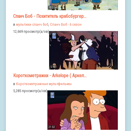
10:35
Спанч Боб - Похититель крабсбургер...
в
мультики спанч боб
,
Спанч Боб - 6 сезон
12,669 просмотр(а/ов)
5:10
Короткометражки - Arkelope ( Аркел...
в
Короткометражные мультфильмы
5,285 просмотр(а/ов)
21:32