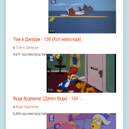
6:35
Том и Джерри - 158 (Кот-непоседа)
в
Том и Джерри
9,671 просмотр(а/ов)
5:55
Вуди Вудпекер (Дятел Вуди) - 150 -...
в
Вуди Вудпекер
6,436 просмотр(а/ов)