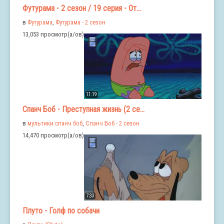
Футурама - 2 сезон / 19 серия - От...
в
Футурама
,
Футурама - 2 сезон
13,053 просмотр(а/ов)
11:19
Спанч Боб - Преступная жизнь (2 се...
в
мультики спанч боб
,
Спанч Боб - 2 сезон
14,470 просмотр(а/ов)
7:33
Плуто - Голф по собачи