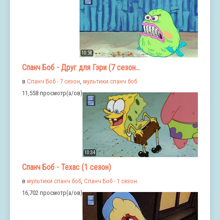
10:58
Спанч Боб - Друг для Гэри (7 сезон...
в
Спанч Боб - 7 сезон
,
мультики спанч боб
11,558 просмотр(а/ов)
10:34
Спанч Боб - Техас (1 сезон)
в
мультики спанч боб
,
Спанч Боб - 1 сезон
16,702 просмотр(а/ов)