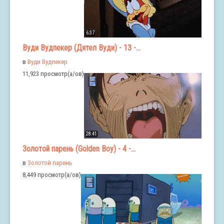
6:37
Вуди Вудпекер (Дятел Вуди) - 13 -...
в
Вуди Вудпекер
11,923 просмотр(а/ов)
28:41
Золотой парень (Golden Boy) - 4 -...
в
Золотой парень
8,449 просмотр(а/ов)