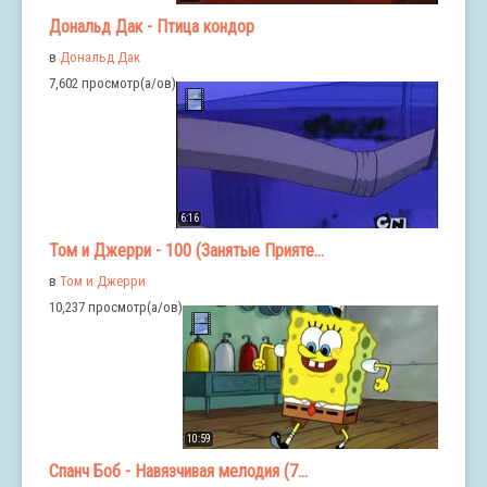
Дональд Дак - Птица кондор
в
Дональд Дак
7,602 просмотр(а/ов)
6:16
Том и Джерри - 100 (Занятые Прияте...
в
Том и Джерри
10,237 просмотр(а/ов)
10:59
Спанч Боб - Навязчивая мелодия (7...