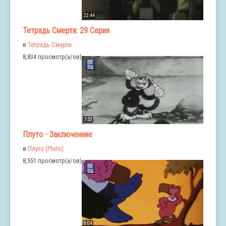
22:44
Тетрадь Смерти: 29 Серия
в
Тетрадь Смерти
8,834 просмотр(а/ов)
7:53
Плуто - Заключенние
в
Плуто (Pluto)
8,551 просмотр(а/ов)
8:04