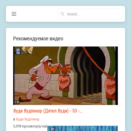
Рекомендуемое видео
5:50
Вуди Вудпекер (Дятел Вуди) - 53 -...
в
Вуди Вудпекер
5,978 просмотр(а/ов)