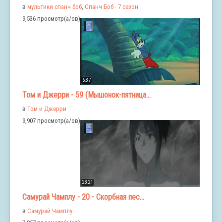
в
мультики спанч боб
,
Спанч Боб - 7 сезон
9,536 просмотр(а/ов)
6:37
Том и Джерри - 59 (Мышонок-пятница...
в
Том и Джерри
9,907 просмотр(а/ов)
23:21
Самурай Чамплу - 20 - Скорбная пес...
в
Самурай Чамплу