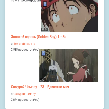
10,749 просмотр(а/ов)
28:54
Золотой парень (Golden Boy) 1 - Зн...
в
Золотой парень
7,585 просмотр(а/ов)
23:21
Самурай Чамплу - 23 - Единство мяч...
в
Самурай Чамплу
7,874 просмотр(а/ов)