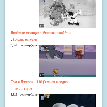
6:57
Весёлые мелодии - Механический Чел...
в
Весёлые мелодии
5,463 просмотр(а/ов)
6:19
Том и Джерри - 110 (Утенок в подар...
в
Том и Джерри
8,822 просмотр(а/ов)