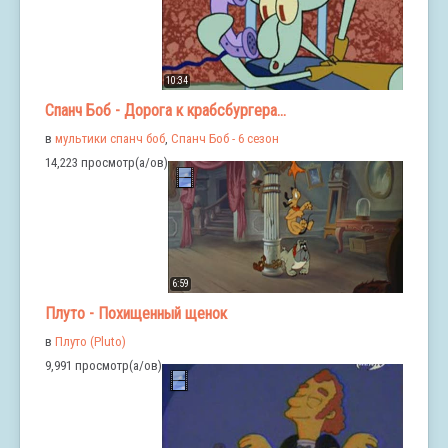
10:34
Спанч Боб - Дорога к крабсбургера...
в
мультики спанч боб
,
Спанч Боб - 6 сезон
14,223 просмотр(а/ов)
6:59
Плуто - Похищенный щенок
в
Плуто (Pluto)
9,991 просмотр(а/ов)